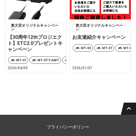
東大宮オリジナルキャンペー
東大宮オリジナルキャンペー
ン
ン
【30周年12thプロジエク
お友達紹介キャンペーン
ト】ETC2.0プレゼントキ
MT-03
MT-07
MT-07 
ャンペーン
MT-07
MT-07 Y-AMT
MT-09
MT-09 Y-AMT
MT-10
2026/04/09
2026/01/07
プライバシーポリシー