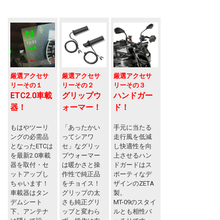
厳選アクセサ
厳選アクセサ
厳選アクセサ
リーその１
リーその２
リーその３
ETC2.0車載
グリップウ
ハンドガー
器！
ォーマー！
ド！
もはやツーリ
「あったかい
手元に当たる
ングの必需品
ってシアワ
走行風を低減
となったETCは
セ」なグリッ
し快適性を向
を最新2.0車載
プウォーマー
上させるハン
器を取付・セ
は暖かさと操
ドガードはス
ットアップし
作性で純正品
ポーティなデ
ちゃいます！
をチョイス！
ザインのZETA
車載器はタン
グリップの太
製。
デムシート
さも純正グリ
MT-09のスタイ
下、アンテナ
ップと変わら
ルとも相性バ