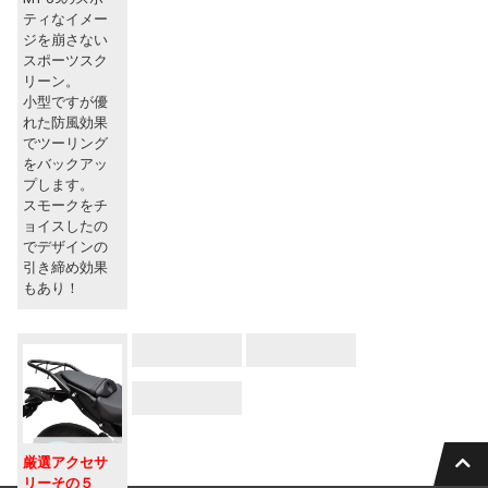
ティなイメー
ジを崩さない
スポーツスク
リーン。
小型ですが優
れた防風効果
でツーリング
をバックアッ
プします。
スモークをチ
ョイスしたの
でデザインの
引き締め効果
もあり！
厳選アクセサ
リーその５