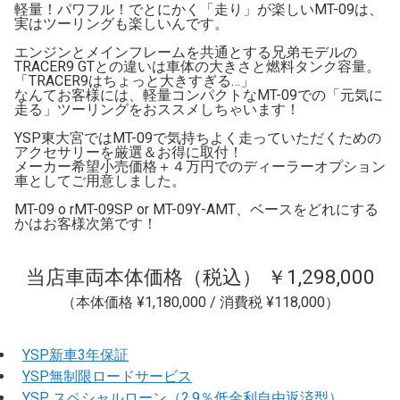
軽量！パワフル！でとにかく「走り」が楽しいMT-09は、
実はツーリングも楽しいんです。
エンジンとメインフレームを共通とする兄弟モデルの
TRACER9 GTとの違いは車体の大きさと燃料タンク容量。
「TRACER9はちょっと大きすぎる…」
なんてお客様には、軽量コンパクトなMT-09での「元気に
走る」ツーリングをおススメしちゃいます！
YSP東大宮ではMT-09で気持ちよく走っていただくための
アクセサリーを厳選＆お得に取付！
メーカー希望小売価格＋４万円でのディーラーオプション
車としてご用意しました。
MT-09 o rMT-09SP or MT-09Y-AMT、ベースをどれにする
かはお客様次第です！
当店車両本体価格（税込） ￥1,298,000
（本体価格 ¥1,180,000 / 消費税 ¥118,000）
YSP新車3年保証
YSP無制限ロードサービス
YSP スペシャルローン（2.9％低金利自由返済型）