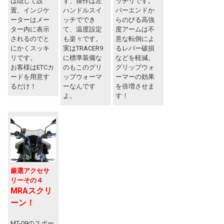
は隠して設
ず、操作は左
ッチリです。
置、インジケ
ハンドルスイ
バーエンドか
ーターはメー
ッチででき
らのびる高強
ター内に表示
て、温度設定
度アームは不
されるのでと
も楽々です。
意な転倒によ
にかくスッキ
実はTRACER9
るレバー破損
リです。
に標準装備な
などを軽減。
お客様はETCカ
のもこのグリ
グリップウォ
ードを用意す
ップウォーマ
ーマーの効果
るだけ！
ーなんです
を倍増させま
よ。
す！
厳選アクセサ
リーその４
MRAスクリ
ーン！
MT-09のスポー