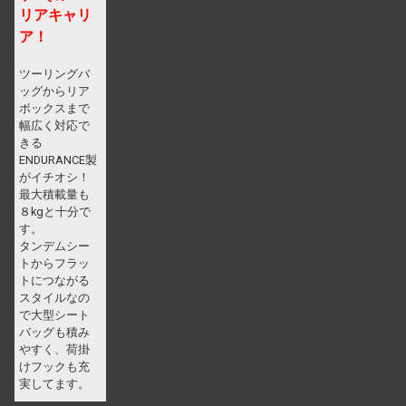
リアキャリ
ア！
ツーリングバ
ッグからリア
ボックスまで
幅広く対応で
きる
ENDURANCE製
がイチオシ！
最大積載量も
８kgと十分で
す。
タンデムシー
トからフラッ
トにつながる
スタイルなの
で大型シート
バッグも積み
やすく、荷掛
けフックも充
実してます。