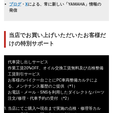
ブログ
・
X
による、常に新しい「YAMAHA」情報の
発信
当店でお買い上げいただいたお客様だ
けの特別サポート
代車貸し出しサービス
作業工賃20%OFF、オイル交換工賃無料及び点検整備
工賃割引サービス
お客様のバイク一台ごとにPC車両整備カルテによ
る、メンテナンス履歴のご提供 （*1）
お電話・メール・SNSを利用したダイレクトなパーツ
注文/修理・代車予約の受付 （*2）
当店にてご購入〜現在まで実施の点検・修理等カル