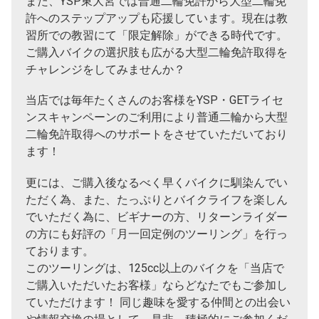
また、YSP東大宮では普通二輪免許から大型二輪免
許へのステップアップも応援しています。現在は教
習所での教習にて「限定解除」ができる時代です。
ご購入バイクの選択肢も広がる大型二輪免許取得を
チャレンジをしてみませんか？
当店では毎年たくさんのお客様をYSP・GETライセ
ンスキャンペーンのご利用により普通二輪から大型
二輪免許取得へのサポートをさせていただいており
ます！
更には、ご購入後なるべく早くバイクに馴染んでい
ただく為、また、たっぷりとバイクライフを楽しん
でいただく為に、ビギナーの方、リターンライダー
の方にも好評の「月一回定例のツーリング」を行っ
ております。
このツーリングは、125cc以上のバイクを「当店で
ご購入いただいたお客様」ならどなたでもご参加し
ていただけます！ 同じ趣味を愛する仲間との出会い