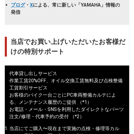
ブログ
・
X
による、常に新しい「YAMAHA」情報の
発信
当店でお買い上げいただいたお客様だ
けの特別サポート
代車貸し出しサービス
作業工賃20%OFF、オイル交換工賃無料及び点検整備
工賃割引サービス
お客様のバイク一台ごとにPC車両整備カルテによ
る、メンテナンス履歴のご提供 （*1）
お電話・メール・SNSを利用したダイレクトなパーツ
注文/修理・代車予約の受付 （*2）
当店にてご購入〜現在まで実施の点検・修理等カル