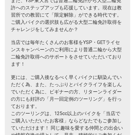
また、YSP東大宮では普通二輪免許から大型二輪免
許へのステップアップも応援しています。現在は教
習所での教習にて「限定解除」ができる時代です。
ご購入バイクの選択肢も広がる大型二輪免許取得を
チャレンジをしてみませんか？
当店では毎年たくさんのお客様をYSP・GETライセ
ンスキャンペーンのご利用により普通二輪から大型
二輪免許取得へのサポートをさせていただいており
ます！
更には、ご購入後なるべく早くバイクに馴染んでい
ただく為、また、たっぷりとバイクライフを楽しん
でいただく為に、ビギナーの方、リターンライダー
の方にも好評の「月一回定例のツーリング」を行っ
ております。
このツーリングは、125cc以上のバイクを「当店で
ご購入いただいたお客様」ならどなたでもご参加し
ていただけます！ 同じ趣味を愛する仲間との出会い