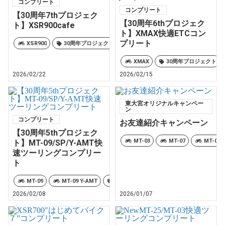
コンプリート
コンプリート
【30周年7thプロジェク
【30周年6thプロジェク
ト】XSR900cafe
ト】XMAX快適ETCコン
プリート
XSR900
30周年プロジェクト
YSP東大宮オリジナル
XMAX
30周年プロジェクト
2026/02/22
2026/02/15
東大宮オリジナルキャンペー
ン
コンプリート
お友達紹介キャンペーン
【30周年5thプロジェク
MT-03
MT-07
MT-07 
ト】MT-09/SP/Y-AMT快
速ツーリングコンプリー
ト
MT-09
MT-09 Y-AMT
30周年プロジェクト
YSP東大宮オリ
2026/02/08
2026/01/07