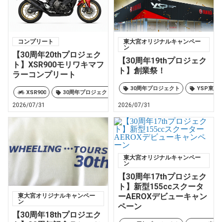
コンプリート
東大宮オリジナルキャンペー
ン
【30周年20thプロジェク
【30周年19thプロジェク
ト】XSR900モリワキマフ
ト】創業祭！
ラーコンプリート
30周年プロジェクト
YSP東大
XSR900
30周年プロジェクト
YSP東大宮オリジナル
2026/07/31
2026/07/31
東大宮オリジナルキャンペー
ン
【30周年17thプロジェク
ト】新型155ccスクータ
ーAEROXデビューキャン
東大宮オリジナルキャンペー
ン
ペーン
【30周年18thプロジエク