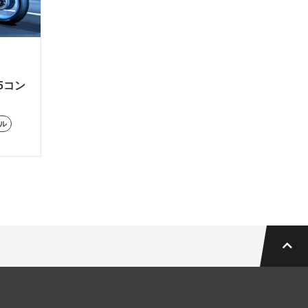
35コン
MT-25
MT-125
NMAX155
TMAX560
TMAX560 TECH M
ナル
CH MAX
TRACER9
TRACER9 GT+ Y-AMT
Ténéré700
XSR900