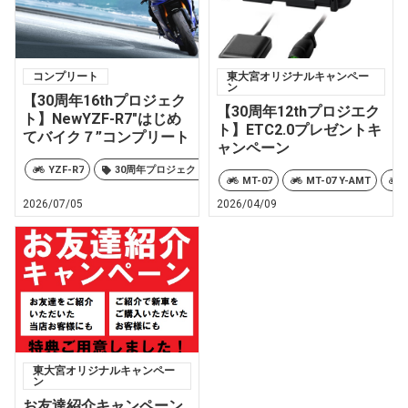
コンプリート
東大宮オリジナルキャンペー
ン
【30周年16thプロジェク
【30周年12thプロジエク
ト】NewYZF-R7″はじめ
ト】ETC2.0プレゼントキ
てバイク７”コンプリート
ャンペーン
YZF-R7
30周年プロジェクト
YSP東大宮オリジナル
MT-07
MT-07 Y-AMT
2026/07/05
2026/04/09
東大宮オリジナルキャンペー
ン
お友達紹介キャンペーン