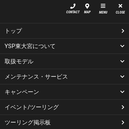
YSP東大宮
CONTACT
MAP
MENU
CLOSE
ツーリング
トップ
人生初！九州ツーリング
YSP東大宮について
（前編）
取扱モデル
店舗情報
アクセス
スタッフ紹介
採用情報
栃木・群馬・茨城西部地域のお客様へ
MT-09
カロリーズ
メンテナンス・サービス
新車
オリジナルコンプリート
中古車
ご商談について
ヤマハ バイクレンタル
YSPダイレクトバイク保険
シェア
キャンペーン
YSPメニュー
YSP東大宮のサービス体制について
定期点検
車検
修理
撥水洗車
代車のご利用について
ヤマハ純正部品
イベント/ツーリング
キャンペーン
YSP東大宮オリジナルキャンペーン
こんにちは、マネージャーの近藤です。
ゴールデンウィーク、当店は前半にお休みを頂きました。
今回は人生初の1人ロングツーリング。わくわくで出発で
ツーリング掲示板
す。