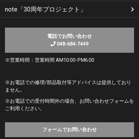
note「30周年プロジェクト」
1日目
2時ごろ出発。小雨が降る中首都高→東名道へ。
電話でお問い合わせ
048-684-7449
新東名あたりからとんでもない滝雨。たまらず静岡SAに
※営業時間：営業時間 AM10:00-PM6:00
入り休憩することに。そばが沁みる・・・。
雨雲レーダーを見ると現在の降水量は8mm。もう寒いし
※お電話での修理/部品取付等アドバイスは提供しており
ヘロヘロなので仮眠をとることに。
ません。
※お電話での受付時間外の場合、お問い合わせフォームを
7時。雨は全然止んでいませんが、向かう先の天気が良さ
ご利用ください。
そうなので出発。
フォームでお問い合わせ
御在所SAで給油してすぐに出発。曇りですが雨は止んで
います。