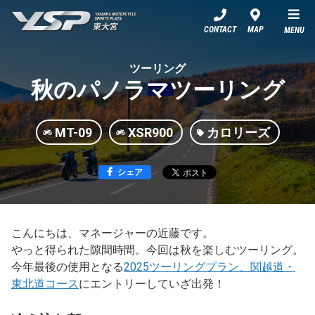
YSP東大宮
CONTACT
MAP
MENU
ツーリング
秋のパノラマツーリング
MT-09
XSR900
カロリーズ
シェア
こんにちは、マネージャーの近藤です。
やっと得られた隙間時間。今回は秋を楽しむツーリング。
今年最後の使用となる
2025ツーリングプラン、関越道・
東北道コース
にエントリーしていざ出発！