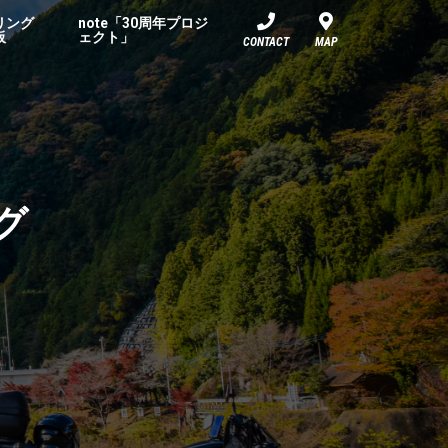
リング
note「30周年プロジ
板
ェクト」
CONTACT
MAP
グ