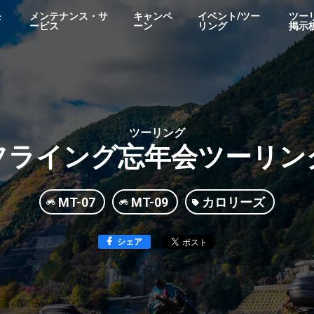
モ
メンテナンス・サ
キャンペ
イベント/ツー
ツー
ービス
ーン
リング
掲示
ツーリング
フライング忘年会ツーリン
MT-07
MT-09
カロリーズ
シェア