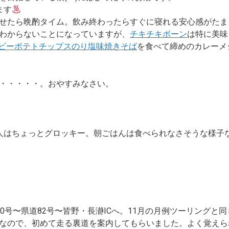
ます
せたら晩酌タイム。飲み終わったらすぐに寝れる安心感がたま
わからないことになっていますが、
チキチキボーン
は特に美味
ビーポテトチップスのり塩味焼きそば
を食べて締めのカレーメ
・・・・・。おやすみなさい。
人はちょっとグロッキー。朝ごはんは食べられなさそうな様子
0号〜県道82号〜皆野・長瀞ICへ。11月の月例ツーリングと
なので、初めて走る裏道を案内してもらいました。よく覚えら