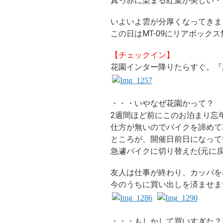
真っ赤に染まる紅葉が美しい・
いよいよ雲が分厚くなってきま
この日はMT-09にリアボッ
【チェックイン】
花園インター降りたらすぐ。『
・・・いやなぜ花園かって？
2週間ほど前にこのお泊まり忘
仕方が無いのでバイクを諦めて
ところが、開催日前日になって
急遽バイクに切り替えた(元に戻
友人は仕事が終わり、カッパを
今のうちに買い出しを済ませま
・・・もしかして買いすぎた？