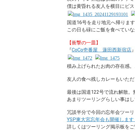
僕は黄昏れる友人を横目にビス
国道16号を走り地元へ帰りま
この日も碌にご飯を食べていな
【衝撃の一皿】
『
CoCo壱番屋 蓮田西新宿店
積み上げられたお肉の存在感。
友人の食べ残しカレーもいただ
最後は国道122号で流れ解散。
あまりツーリングらしい事はし
冗談半分で今回の忘年会ツーリ
YSP東大宮忘年会も開催します
詳しくはツーリング掲示板をご