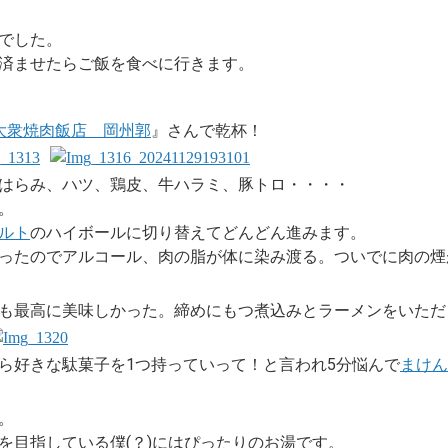
でした。
済ませたらご飯を食べに行きます。
大衆焼肉飯店 岡州郭
』さんで乾杯！
はらみ、ハツ、鶏皮、牛ハラミ、豚トロ・・・・
。
ルト
のハイボールに切り替えてどんどん進みます。
ったのでアルコール、肉の脂が体に染み渡る。ついでに肉の煙
も最高に美味しかった。締めにもつ煮込みとラーメンをいただ
ら好きな駄菓子を1つ持っていって！と言われ5分悩んで
まけん
。
を目指している僕(？)にはぴったりのお湯です。