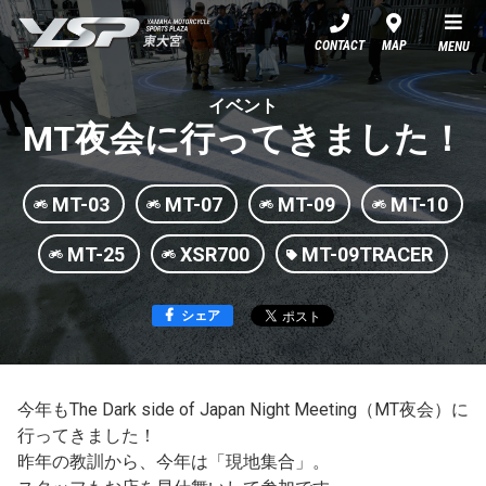
YSP東大宮
CONTACT
MAP
MENU
イベント
MT夜会に行ってきました！
MT-03
MT-07
MT-09
MT-10
MT-25
XSR700
MT-09TRACER
シェア
今年もThe Dark side of Japan Night Meeting（MT夜会）に
行ってきました！
昨年の教訓から、今年は「現地集合」。