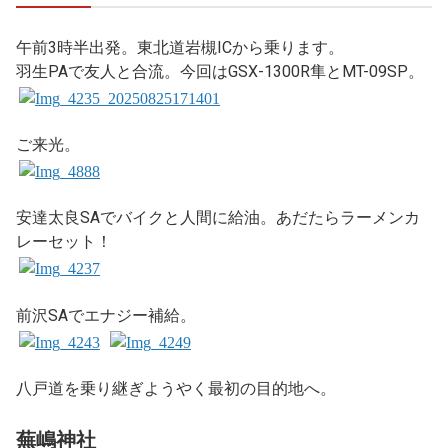
午前3時半出発。東北道岩槻ICから乗ります。
羽生PAで友人と合流。今回はGSX-1300R隼とMT-09SP。
ご来光。
安達太良SAでバイクと人間に給油。あだたらラーメンカ
レーセット！
前沢SAでエナジー補給。
八戸道を乗り継ぎようやく最初の目的地へ。
蕪嶋神社