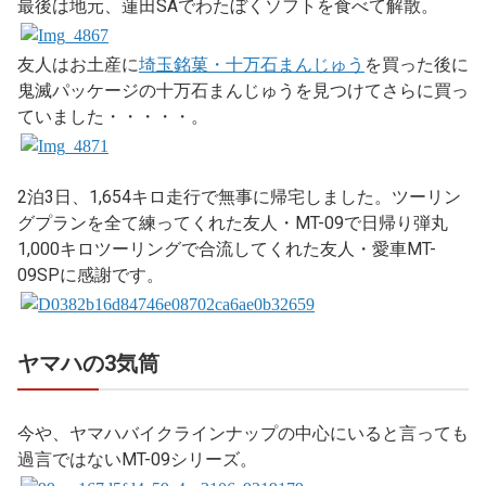
最後は地元、蓮田SAでわたぼくソフトを食べて解散。
友人はお土産に
埼玉銘菓・十万石まんじゅう
を買った後に
鬼滅パッケージの十万石まんじゅうを見つけてさらに買っ
ていました・・・・・。
2泊3日、1,654キロ走行で無事に帰宅しました。ツーリン
グプランを全て練ってくれた友人・MT-09で日帰り弾丸
1,000キロツーリングで合流してくれた友人・愛車MT-
09SPに感謝です。
ヤマハの3気筒
今や、ヤマハバイクラインナップの中心にいると言っても
過言ではないMT-09シリーズ。