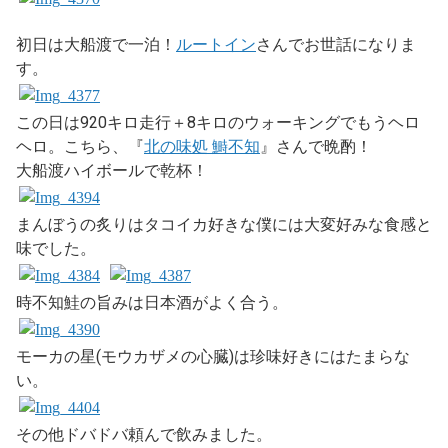
初日は大船渡で一泊！
ルートイン
さんでお世話になりま
す。
この日は920キロ走行＋8キロのウォーキングでもうヘロ
ヘロ。こちら、『
北の味処 鰣不知
』さんで晩酌！
大船渡ハイボールで乾杯！
まんぼうの炙りはタコイカ好きな僕には大変好みな食感と
味でした。
時不知鮭の旨みは日本酒がよく合う。
モーカの星(モウカザメの心臓)は珍味好きにはたまらな
い。
その他ドバドバ頼んで飲みました。