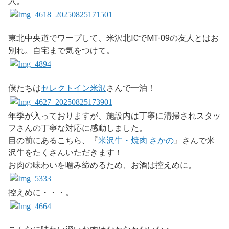
入。
東北中央道でワープして、米沢北ICでMT-09の友人とはお
別れ。自宅まで気をつけて。
僕たちは
セレクトイン米沢
さんで一泊！
年季が入っておりますが、施設内は丁寧に清掃されスタッ
フさんの丁寧な対応に感動しました。
目の前にあるこちら、『
米沢牛・焼肉 さかの
』さんで米
沢牛をたくさんいただきます！
お肉の味わいを噛み締めるため、お酒は控えめに。
控えめに・・・。