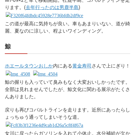
MT-09×2と隼で移動開始。牡鹿半島、コバルトラインを走
ります。(
去年行ったのは男鹿半島
)
この道が最高に気持ちが良い。車もあまりいない、道が綺
麗、夏なのに涼しい、程よいワインディング。
鯨
ホエールタウンおしか
内にある
黄金寿司
さんで上にぎり！
鯨の握りも入っていて臭みもなく大変おいしかったです。
全部は見れませんでしたが、鯨文化に関わる展示がたくさ
んありました。
戻りも再びコバルトラインを走ります。近所にあったらし
ょっちゅう通ってしまいそうな道。
女川に戻ったらガソリンを入れて小休止。水分補給が欠か