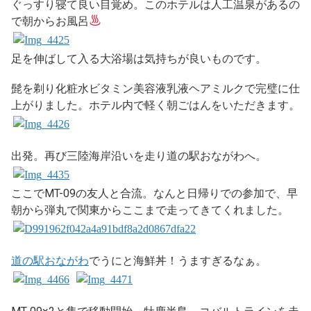
ぐっすり寝て良い目覚め。このホテルは人工温泉があるの
で朝からお風呂
足を伸ばして入る大浴場は気持ちが良いものです。
髭を剃り化粧水ビタミン美容液乳液ヘアミルクで完璧に仕
上がりました。ホテル内で軽く朝ごはんをいただきます。
出発。再び三陸海岸沿いを走り道の駅おながわへ。
ここでMT-09の友人と合流。なんと日帰りでの参加で、早
朝から弾丸で関東からここまで走ってきてくれました。
道の駅おながわ
でうにと海鮮丼！うますぎるなぁ。