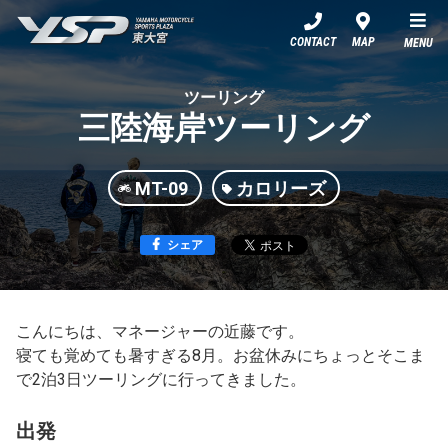
YSP東大宮
CONTACT
MAP
MENU
ツーリング
三陸海岸ツーリング
MT-09
カロリーズ
シェア
こんにちは、マネージャーの近藤です。
寝ても覚めても暑すぎる8月。お盆休みにちょっとそこま
で2泊3日ツーリングに行ってきました。
出発