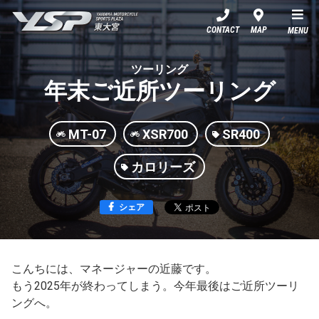
YSP東大宮
CONTACT
MAP
MENU
ツーリング
年末ご近所ツーリング
MT-07
XSR700
SR400
カロリーズ
シェア
こんちには、マネージャーの近藤です。
もう2025年が終わってしまう。今年最後はご近所ツーリ
ングへ。