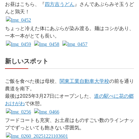
お昼はこちら、『
四方吉うどん
』さんであぶらみそ玉うど
んと鶏天！
ちょっと冷えた体にあぶらが染み渡る。麺はコシがあり、
一本一本がとても長い。
新しいスポット
ご飯を食べた後は母校、
関東工業自動車大学校
の前を通り
農道を南下。
最後は2025年3月27日にオープンした、
道の駅べに花の郷
おけがわ
で休憩。
フードコートも充実、お土産はものすごい数のラインナッ
プでずっといても飽きない雰囲気。