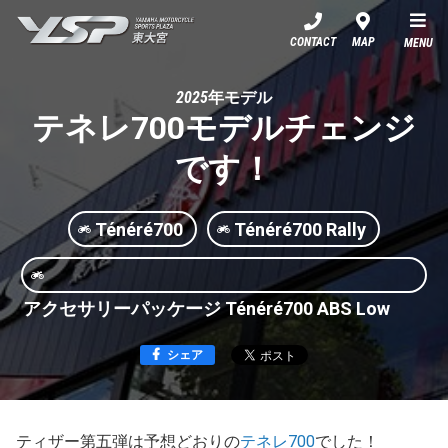
YSP東大宮
CONTACT
MAP
MENU
2025年モデル
テネレ700モデルチェンジ
です！
Ténéré700
Ténéré700 Rally
アクセサリーパッケージ Ténéré700 ABS Low
シェア
ティザー第五弾は予想どおりの
テネレ700
でした！