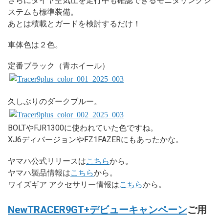
さらにタイヤ空気圧を走行中も確認できるモニタリングシ
ステムも標準装備。
あとは積載とガードを検討するだけ！
車体色は２色。
定番ブラック（青ホイール）
久しぶりのダークブルー。
BOLTやFJR1300に使われていた色ですね。
XJ6ディバージョンやFZ1FAZERにもあったかな。
ヤマハ公式リリースは
こちら
から。
ヤマハ製品情報は
こちら
から。
ワイズギア アクセサリー情報は
こちら
から。
NewTRACER9GT+デビューキャンペーン
ご用