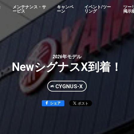
モ
メンテナンス・サ
キャンペ
イベント/ツー
ツー
ービス
ーン
リング
掲示
2026年モデル
NewシグナスX到着！
CYGNUS-X
シェア