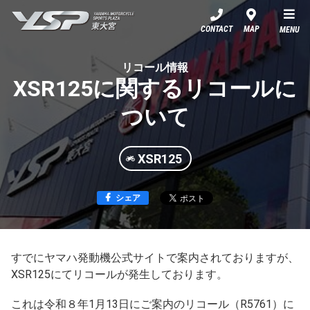
YSP東大宮
CONTACT
MAP
MENU
リコール情報
XSR125に関するリコールに
ついて
XSR125
シェア
すでにヤマハ発動機公式サイトで案内されておりますが、
XSR125にてリコールが発生しております。
これは令和８年1月13日にご案内のリコール（R5761）に