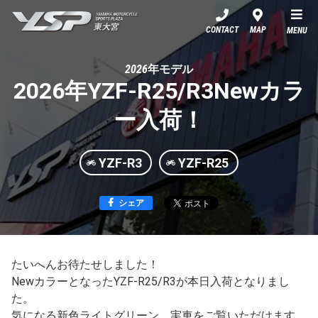
YSP東大宮
CONTACT
MAP
MENU
2026年モデル
2026年YZF-R25/R3Newカラ
ー入荷！
YZF-R3
YZF-R25
シェア
たいへんお待たせしました！
NewカラーとなったYZF-R25/R3が本日入荷となりまし
た。
気になる新色ライトグリーン、実車をご覧いただけます。