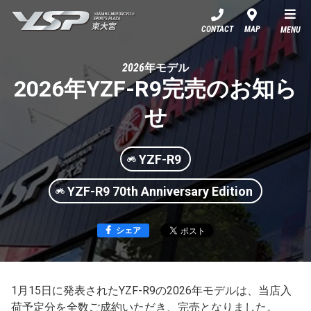
YSP東大宮
CONTACT
MAP
MENU
2026年モデル
2026年YZF-R9完売のお知ら
せ
YZF-R9
YZF-R9 70th Anniversary Edition
シェア
1月15日に発表されたYZF-R9の2026年モデルは、当店入
荷予定分を全数ご成約いただき、完売となりました。