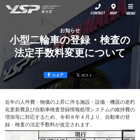
YSP東大宮
CONTACT
MAP
MENU
お知らせ
小型二輪車の登録・検査の
法定手数料変更について
シェア
近年の人件費・物価の上昇に伴る施設・設備・機器の老朽
化更新費及び自動車検査登録情報処理システムの維持費の
増加等に対応するため、令和８年４月より、自動車の登
録・検査の法定手数料が改定されます。