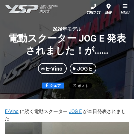
YSP東大宮
CONTACT
MAP
MENU
2026年モデル
電動スクーター JOG E 発表
されました！が……
E-Vino
JOG E
シェア
E-Vino
に続く電動スクーター
JOG E
が本日発表されまし
た！