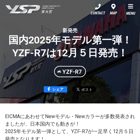
YSP東大宮
CONTACT
MAP
MENU
新発売
国内2025年モデル第一弾！
YZF-R7は12月５日発売！
YZF-R7
シェア
EICMAにあわせてNewモデル・Newカラーが多数発表され
ましたが、日本国内でも動きが！
2025年モデル第一弾として、YZF-R7が一足早く12月５日
発売となります！