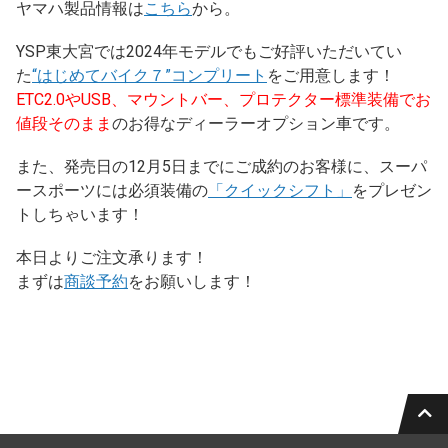
ヤマハ製品情報は
こちら
から。
YSP東大宮では2024年モデルでもご好評いただいてい
た
“はじめてバイク７”コンプリート
をご用意します！
ETC2.0やUSB、マウントバー、プロテクター標準装備でお
値段そのまま
のお得なディーラーオプション車です。
また、発売日の12月5日までにご成約のお客様に、スーパ
ースポーツには必須装備の
「クイックシフト」
をプレゼン
トしちゃいます！
本日よりご注文承ります！
まずは
商談予約
をお願いします！