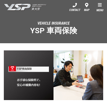
YSP東大宮
CONTACT
MAP
MENU
VEHICLE INSURANCE
YSP 車両保険