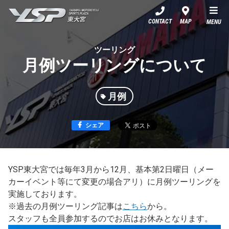
YSP東大宮
CONTACT
MAP
MENU
ツーリング
月例ツーリングについて
月例
シェア
YSP東大宮では毎年3月から12月、基本第2日曜日（メー
カーイベント等にて変更の場合アリ）に月例ツーリングを
実施しております。
※過去の月例ツーリング記事は
こちら
から。
スタッフも全員参加するのでお店はお休みとなります。