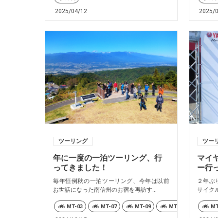
2025/04/12
2025/
ツーリング
ツー
年に一度の一泊ツーリング、行
マイ
ってきました！
ー行
毎年恒例秋の一泊ツーリング、今年は以前
２年ぶ
お世話になった南信州のお宿を再訪す...
サイクル
MT-03
MT-07
MT-09
MT-10
TRAC
MT