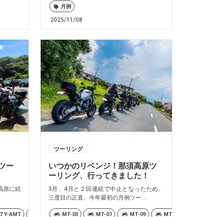
月例
2025/11/08
ツーリング
ツー
いつかのリベンジ！那須高原ツ
ーリング、行ってきました！
高原に続
3月、4月と２回連続で中止となったため、
三度目の正直、今年最初の月例ツー...
7 Y-AMT
MT-09
MT-03
MT-10
MT-07
TRACER9 GT+ Y-AMT
MT-09
MT-10
Ténéré700
TRACE