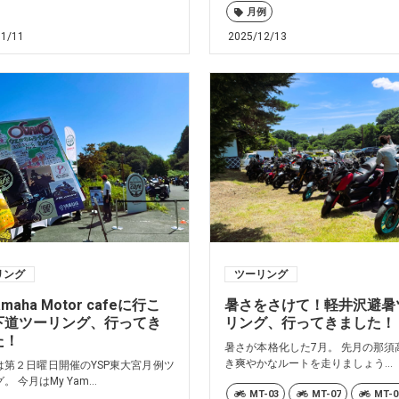
月例
01/11
2025/12/13
リング
ツーリング
amaha Motor cafeに行こ
暑さをさけて！軽井沢避暑
下道ツーリング、行ってき
リング、行ってきました！
た！
暑さが本格化した7月。 先月の那須
き爽やかなルートを走りましょう...
は第２日曜日開催のYSP東大宮月例ツ
 今月はMy Yam...
MT-03
MT-07
MT-0