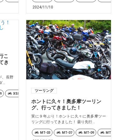
2024/11/10
に行こ
てき
が、長野
..
ツーリング
9
XSR700
XSR900
XSR900GP
YZF-R7
YZF-R6
月
ホントに久々！奥多摩ツーリン
グ、行ってきました！
実に９年ぶり！ホントに久々に奥多摩ツー
リングに行ってきました！ 曇り先行...
YZF-R1
トリシティ155
YZF-R7
トリシティ300
MT-03
YZF-R6
MT-07
YZF-R6
ドラッグスター1100
MT-09
月例
MT-10
月例
MT-25