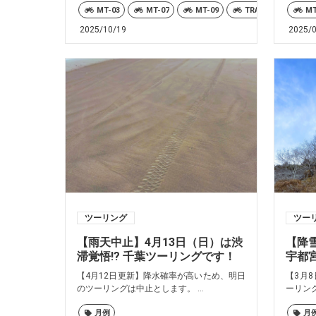
MT-03
MT-07
MT-09
TRACER9 GT+ Y-A
MT
2025/10/19
2025/
ツーリング
ツー
【雨天中止】4月13日（日）は渋
【降
滞覚悟!? 千葉ツーリングです！
宇都
【4月12日更新】降水確率が高いため、明日
【3月
のツーリングは中止とします。 ...
ーリング
月例
月