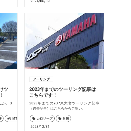
2024/06/09
X FORCE
XSR700
XSR900
YZF-R7
R1-Z
XJR1300
ツーリング
けツ
2023年までのツーリング記事は
！
こちらです！
たが、３
2023年までのYSP東大宮ツーリング記事
.
（過去記事）はこちらからご覧い...
月例
9
MT-10
TRACER9
カロリーズ
TRACER9GT-PLUS
月例
XMAX
XSR125
2023/12/31