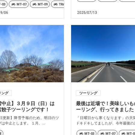
MT
-03
Ténéré700
MT-07
MT-09
XMAX
TRACER9 GT+ Y-AMT
XSR700
XSR900GP
XSR125
YZF-R1M/YZ
XSR7
09/06
2025/07/13
リング
ツーリング
雪中止】３月９日（日）は
最後は近場で！美味しいも
宮餃子ツーリングです！
ーリング、行ってきました
8日更新】降雪予報のため、明日のツ
「日曜日から寒くなります」の天
は中止とします。 １月、...
ドキドキしてましたが、今年最後の月.
例
MT-03
MT-07
MT-0