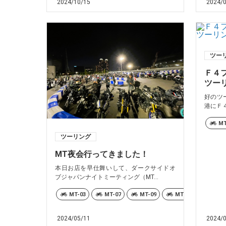
2024/10/15
2024/
ツー
Ｆ４
ツー
好のツ
港にＦ４
MT
ツーリング
MT夜会行ってきました！
本日お店を早仕舞いして、ダークサイドオ
ブジャパンナイトミーティング（MT...
MT-03
MT-07
MT-09
MT-10
Téné
2024/05/11
2024/