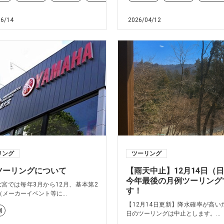
06/14
2026/04/12
リング
ツーリング
ツーリングについて
【雨天中止】12月14日（
今年最後の月例ツーリング
東大宮では毎年3月から12月、基本第2
す！
メーカーイベント等に...
【12月14日更新】降水確率が高い
例
日のツーリングは中止とします。...