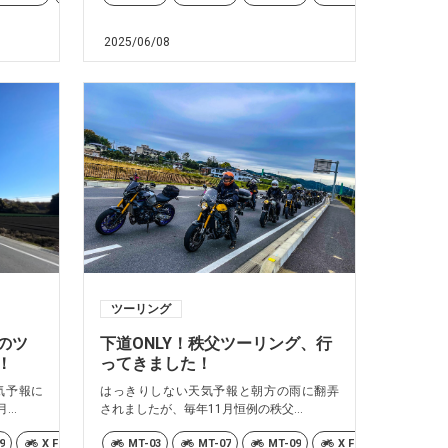
F-R1
00
XSR900
WR250X
XSR900GP
YZF-R6
ドラッグスター1100
Fazzio
WR250X
月例
YZF-R6
月
2025/06/08
ツーリング
のツ
下道ONLY！秩父ツーリング、行
！
ってきました！
気予報に
はっきりしない天気予報と朝方の雨に翻弄
..
されましたが、毎年11月恒例の秩父...
9
X FORCE
XSR125
MT-03
MT-07
XSR700
MT-09
XSR900
X FORCE
XSR900GP
XSR1