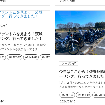
09/07
2024/07/06
リング
ファントムを見よう！茨城
リング、行ってきました！
ーリング日和となった本日、茨城空
ファントムを見に行ってきま...
-03
MT-07
MT-09
MT-10
TRACER9
Ténéré700
ツーリング
今年はここから！佐野厄除
ーリング、行ってきました
1月、２月とお休みをいただきまし
月より月例ツーリングがスタート！..
ré700
XSR700
YZF-R1M/YZF-R1
MT-09TRACER
WR250X
MT-03
MT-07
MT-0
04/14
2024/03/10