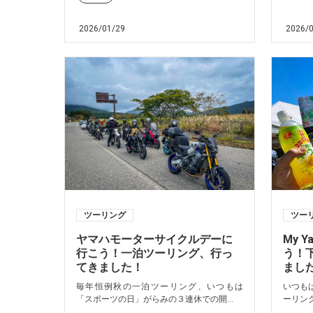
2026/01/29
2026/
ツーリング
ツー
ヤマハモーターサイクルデーに
My Y
行こう！一泊ツーリング、行っ
う！
てきました！
まし
毎年恒例秋の一泊ツーリング、いつもは
いつも
「スポーツの日」がらみの３連休での開...
ーリング。