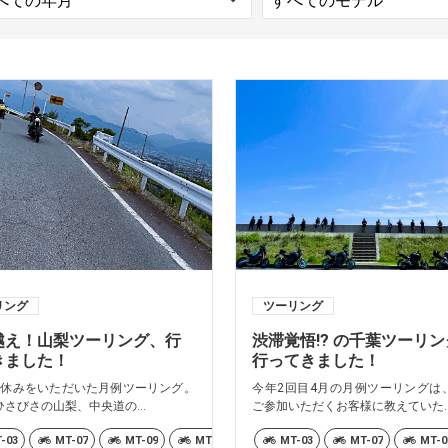
リング
ツーリング
越え！山梨ツーリング、行
渋滞覚悟!? の千葉ツーリ
きました！
行ってきました！
お休みをいただいた月例ツーリング。
今年2回目4月の月例ツーリングは
さびさの山梨、中央道の...
ご参加いただくお客様に教えていた..
-03
MT-07
MT-09
MT-10
MT-25
MT-03
TRACER9 GT+ Y-AMT
MT-07
MT-0