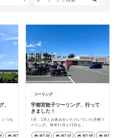
ツーリング
ング、
宇都宮餃子ツーリング、行って
きました！
、いつも
1月、2月とお休みをいただいていた月例ツ
.
ーリング。 昨年11月と12月も...
9
TRACER9GT-PLUS
MT-10
MT-25
MT-03
Ténéré700
TRACER9 GT+ Y-AMT
MT-07
XMAX
MT-09
TRACER9GT-PLUS
XSR700
MT-10
XSR900
MT-25