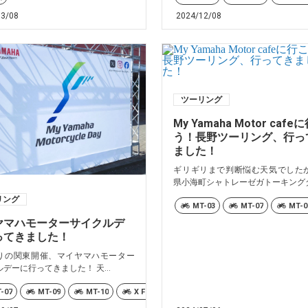
03/08
2024/12/08
ツーリング
My Yamaha Motor cafe
う！長野ツーリング、行っ
ました！
ギリギリまで判断悩む天気でした
県小海町シャトレーゼガトーキングダ.
リング
MT-03
MT-07
MT-0
ヤマハモーターサイクルデ
ってきました！
りの関東開催、マイヤマハモーター
デーに行ってきました！ 天...
ER9
-07
Ténéré700
MT-09
MT-10
XSR700
X FORCE
XSR900
XSR700
XSR900GP
XSR900GP
YZF-R1M/