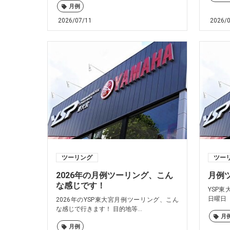
月例
2026/07/11
2026/
ツーリング
ツー
2026年の月例ツーリング、こん
月例
な感じです！
YSP
日曜日（
2026年のYSP東大宮月例ツーリング、こん
な感じで行きます！ 目的地等...
月
月例