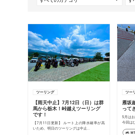
ツーリング
ツー
【雨天中止】7月12日（日）は群
雁坂
馬から栃木！峠越えツーリング
って
です！
5月は
今回はひ
【7月11日更新】 ルート上の降水確率が高
いため、明日のツーリングは中止...
MT