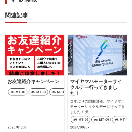
関連記事
お友達紹介キャンペーン
マイヤマハモーターサイ
クルデー行ってきまし
MT-03
MT-07
MT-07 Y-AMT
MT-09
MT-09 Y-AMT
た！
２年ぶりの関東開催、マイヤマハ
モーターサイクルデーに行ってき
ました！ 天...
MT-07
MT-09
MT-10
2026/01/07
2024/09/07