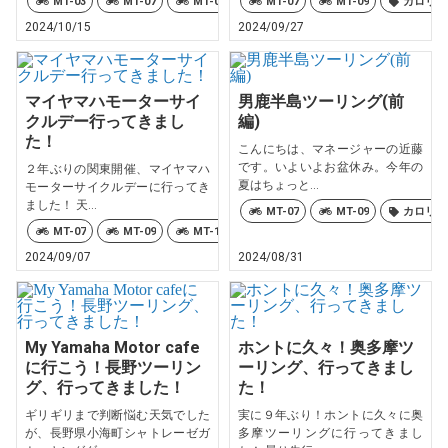
MT-03
MT-07
MT-09
MT-10
MT-07
TRACER9
MT-09
カロリー
Téné
2024/10/15
2024/09/27
マイヤマハモーターサイ
男鹿半島ツーリング(前
クルデー行ってきまし
編)
た！
こんにちは、マネージャーの近藤
です。いよいよお盆休み。今年の
２年ぶりの関東開催、マイヤマハ
夏はちょっと...
モーターサイクルデーに行ってき
ました！ 天...
MT-07
MT-09
カロリー
MT-07
MT-09
MT-10
X FORCE
XSR700
XSR
2024/09/07
2024/08/31
My Yamaha Motor cafe
ホントに久々！奥多摩ツ
に行こう！長野ツーリン
ーリング、行ってきまし
グ、行ってきました！
た！
ギリギリまで判断悩む天気でした
実に９年ぶり！ホントに久々に奥
が、長野県小海町シャトレーゼガ
多摩ツーリングに行ってきまし