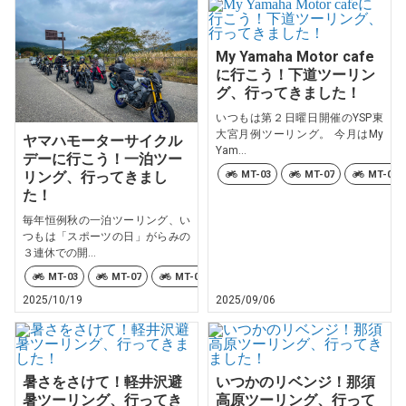
My Yamaha Motor cafe
に行こう！下道ツーリン
グ、行ってきました！
いつもは第２日曜日開催のYSP東
大宮月例ツーリング。 今月はMy
ヤマハモーターサイクル
Yam...
デーに行こう！一泊ツー
MT-03
MT-07
MT-09
リング、行ってきまし
た！
毎年恒例秋の一泊ツーリング、い
つもは「スポーツの日」がらみの
３連休での開...
MT-03
MT-07
MT-09
TRACER9 GT+ Y-AMT
Ténéré
2025/10/19
2025/09/06
暑さをさけて！軽井沢避
いつかのリベンジ！那須
暑ツーリング、行ってき
高原ツーリング、行って