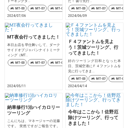
トーキングダ...
た！ 曇り先行...
MT-03
MT-07
MT-09
XSR700
MT-03
MT-07
XSR900
MT-09
XSR9
2024/07/06
2024/06/09
MT夜会行ってきました！
Ｆ４ファントムを見よ
本日お店を早仕舞いして、ダーク
う！茨城ツーリング、行
サイドオブジャパンナイトミーテ
ってきました！
ィング（MT...
好のツーリング日和となった本
MT-03
MT-07
MT-09
MT-10
Ténéré700
XSR
日、茨城空港にＦ４ファントムを
見に行ってきま...
MT-03
MT-07
MT-09
2024/05/11
2024/04/14
納車修行1泊ハイカロリー
今年はここから！佐野厄
ツーリング
除けツーリング、行って
こんにちは、マネージャーの近藤
きました！
です。 突然ですがご報告です。