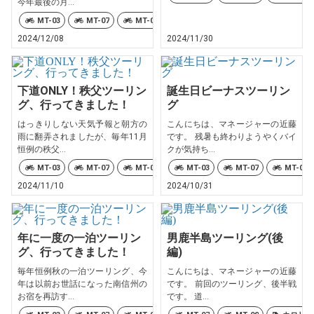
今年最後の月...
MT-03
MT-07
MT-09
X FORCE
XSR125
XSR
2024/12/08
2024/11/30
下道ONLY！秩父ツーリン
誕生日ビーナスツーリン
グ、行ってきました！
グ
はっきりしない天気予報と朝方の
こんにちは、マネージャーの近藤
雨に翻弄されましたが、毎年11月
です。 残暑も終わりようやくバイ
恒例の秩父...
クが気持ち...
MT-03
MT-07
MT-09
X FORCE
MT-03
MT-07
XSR125
MT-09
XSR
2024/11/10
2024/10/31
年に一度の一泊ツーリン
男鹿半島ツーリング(後
グ、行ってきました！
編)
毎年恒例秋の一泊ツーリング、今
こんにちは、マネージャーの近藤
年は以前お世話になった南信州の
です。 前回のツーリング、後半戦
お宿を再訪す...
です。 道...