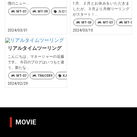
僕のニュー...
1月、２月とお休みをいただきま
したが、３月より月例ツーリング
MT-07
MT-09
カロリーズ
がスタート！...
MT-03
MT-07
MT-09
2024/03/31
2024/03/10
リアルタイムツーリング
こんにちは、マネージャーの近藤
です。 今日のブログはいつもと違
う、新たな...
MT-07
TRACER9
XJ6 Diversion F
カロリーズ
2024/02/29
MOVIE