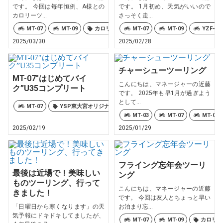
です。 今回は毎年恒例、A様との
です。 1月初め、天気がいいので
カロリーツ...
さっそく走...
MT-07
MT-09
カロリーズ
MT-07
MT-09
YZF-R7
2025/03/30
2025/02/28
チャーシューツーリング
MT-07″はじめてバイ
こんにちは、マネージャーの近藤
ク”U35コンプリート
です。 2025年も早1月が過ぎよう
として...
MT-07
YSP東大宮オリジナル
MT-03
MT-07
MT-09
2025/02/19
2025/01/29
フライング忘年会ツーリ
最後は近場で！美味しい
ング
ものツーリング、行って
こんにちは、マネージャーの近藤
きました！
です。 今回は友人とちょっと早い
「日曜日から寒くなります」の天
お泊まり忘...
気予報にドキドキしてましたが、
MT-07
MT-09
カロリー