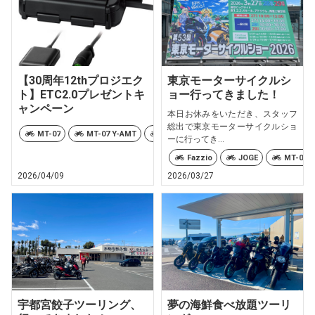
【30周年12thプロジエク
東京モーターサイクルシ
ト】ETC2.0プレゼントキ
ョー行ってきました！
ャンペーン
本日お休みをいただき、スタッフ
総出で東京モーターサイクルショ
MT-07
MT-07 Y-AMT
MT-09
MT-09 Y-AMT
MT-10
ーに行ってき...
Fazzio
JOGE
MT-03
2026/04/09
2026/03/27
宇都宮餃子ツーリング、
夢の海鮮食べ放題ツーリ