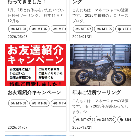
行ってきました！
ング
1月、2月とお休みをいただいてい
こんにちは、マネージャーの近藤
た月例ツーリング。 昨年11月と
です。 2026年最初のカロリーズ
12月も...
ブログ。...
MT-03
MT-07
MT-09
MT-10
MT-07
MT-25
MT-09
TRACER
YZF-R6
2026/03/08
2026/01/31
お友達紹介キャンペーン
年末ご近所ツーリング
こんちには、マネージャーの近藤
MT-03
MT-07
MT-07 Y-AMT
MT-09
MT-09 Y-AMT
です。 もう2025年が終わってし
まう。今...
MT-07
XSR700
SR400
2026/01/07
2025/12/21