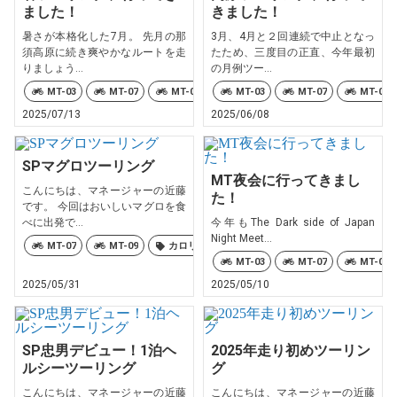
ました！
きました！
暑さが本格化した7月。 先月の那
3月、4月と２回連続で中止となっ
須高原に続き爽やかなルートを走
たため、三度目の正直、今年最初
りましょう...
の月例ツー...
MT-03
MT-07
MT-07 Y-AMT
MT-03
MT-09
MT-07
MT-10
MT-09
T
2025/07/13
2025/06/08
SPマグロツーリング
MT夜会に行ってきまし
こんにちは、マネージャーの近藤
た！
です。 今回はおいしいマグロを食
べに出発で...
今年もThe Dark side of Japan
Night Meet...
MT-07
MT-09
カロリーズ
MT-03
MT-07
MT-09
2025/05/31
2025/05/10
SP忠男デビュー！1泊ヘ
2025年走り初めツーリン
ルシーツーリング
グ
こんにちは、マネージャーの近藤
こんにちは、マネージャーの近藤