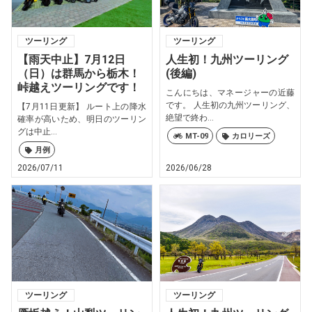
ツーリング
ツーリング
【雨天中止】7月12日
人生初！九州ツーリング
（日）は群馬から栃木！
(後編)
峠越えツーリングです！
こんにちは、マネージャーの近藤
です。 人生初の九州ツーリング、
【7月11日更新】 ルート上の降水
絶望で終わ...
確率が高いため、明日のツーリン
グは中止...
MT-09
カロリーズ
月例
2026/07/11
2026/06/28
ツーリング
ツーリング