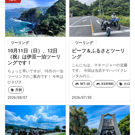
ツーリング
ツーリング
10月11日（日）、12日
ビーフ＆ふるさとツーリ
（祝）は伊豆一泊ツーリ
ング
ングです！
こんにちは、マネージャーの近藤
です。 今回は当店ヤマハバイクレ
ちょっと早いですが、10月の一泊
ンタルのニ...
ツーリングのご案内です！ 今年は
ひさびさ...
MT-03
XSR900
カロリ
月例
2026/08/07
2026/07/30