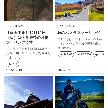
ツーリング
ツーリング
【雨天中止】12月14日
秋のパノラマツーリング
（日）は今年最後の月例
こんにちは、マネージャーの近藤
ツーリングです！
です。 やっと得られた隙間時間。
今回は秋を...
【12月14日更新】降水確率が高い
ため、明日のツーリングは中止と
MT-09
XSR900
カロリ
します。...
月例
2025/12/13
2025/11/30