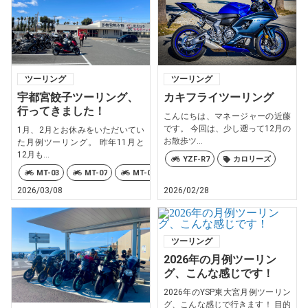
ツーリング
ツーリング
宇都宮餃子ツーリング、
カキフライツーリング
行ってきました！
こんにちは、マネージャーの近藤
です。 今回は、少し遡って12月の
1月、2月とお休みをいただいてい
お散歩ツ...
た月例ツーリング。 昨年11月と
12月も...
YZF-R7
カロリーズ
MT-03
MT-07
MT-09
MT-10
MT-25
TRACER
2026/03/08
2026/02/28
ツーリング
2026年の月例ツーリン
グ、こんな感じです！
2026年のYSP東大宮月例ツーリン
グ、こんな感じで行きます！ 目的