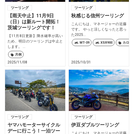
ツーリング
ツーリング
【雨天中止】11月9日
秋感じる信州ツーリング
（日）は新ルート開拓！
こんにちは、マネージャーの近藤
茨城ツーリングです！
です。 やっと涼しくなったと思っ
た2025...
【11月8日更新】降水確率が高い
ため、明日のツーリングは中止と
MT-09
XSR900
カロリ
します。 ...
月例
2025/11/08
2025/10/31
ツーリング
ツーリング
ヤマハモーターサイクル
伊豆ダブルツーリング
デーに行こう！一泊ツー
こんにちは、マネージャーの近藤