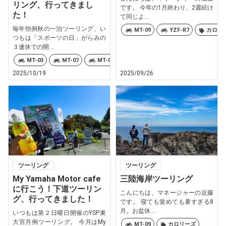
リング、行ってきまし
です。 今年の1月終わり、2週続け
た！
て同じよ...
毎年恒例秋の一泊ツーリング、い
MT-09
YZF-R7
カロリ
つもは「スポーツの日」がらみの
３連休での開...
MT-03
MT-07
MT-09
TRACER9 GT+ Y-AMT
Ténéré
2025/10/19
2025/09/26
ツーリング
ツーリング
My Yamaha Motor cafe
三陸海岸ツーリング
に行こう！下道ツーリン
こんにちは、マネージャーの近藤
グ、行ってきました！
です。 寝ても覚めても暑すぎる8
月。お盆休...
いつもは第２日曜日開催のYSP東
大宮月例ツーリング。 今月はMy
MT-09
カロリーズ