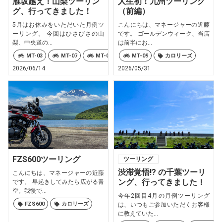
雁坂越え！山梨ツーリン
人生初！九州ツーリング
グ、行ってきました！
（前編）
5月はお休みをいただいた月例ツ
こんにちは、マネージャーの近藤
ーリング。 今回はひさびさの山
です。 ゴールデンウィーク、当店
梨、中央道の...
は前半にお...
MT-03
MT-07
MT-09
MT-10
MT-09
MT-25
カロリーズ
TRACER
2026/06/14
2026/05/31
FZS600ツーリング
ツーリング
渋滞覚悟!? の千葉ツーリ
こんにちは、マネージャーの近藤
ング、行ってきました！
です。 早起きしてみたら広がる青
空。我慢で...
今年2回目4月の月例ツーリング
FZS600
カロリーズ
は、いつもご参加いただくお客様
に教えていた...