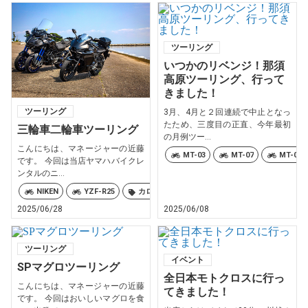
ツーリング
いつかのリベンジ！那須
高原ツーリング、行って
きました！
ツーリング
3月、4月と２回連続で中止となっ
たため、三度目の正直、今年最初
三輪車二輪車ツーリング
の月例ツー...
こんにちは、マネージャーの近藤
MT-03
MT-07
MT-09
です。 今回は当店ヤマハバイクレ
ンタルのニ...
NIKEN
YZF-R25
カロリーズ
2025/06/28
2025/06/08
ツーリング
イベント
SPマグロツーリング
全日本モトクロスに行っ
こんにちは、マネージャーの近藤
てきました！
です。 今回はおいしいマグロを食