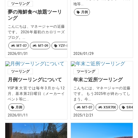
ツーリング
地等...
夢の海鮮食べ放題ツーリ
月例
ング
こんにちは、マネージャーの近藤
です。 2026年最初のカロリーズ
ブログ。...
MT-07
MT-09
YZF-R6
カロリーズ
2026/01/31
2026/01/29
ツーリング
ツーリング
月例ツーリングについて
年末ご近所ツーリング
YSP東大宮では毎年3月から12
こんちには、マネージャーの近藤
月、基本第2日曜日（メーカーイ
です。 もう2025年が終わってし
ベント等に...
まう。今...
月例
MT-07
XSR700
SR400
2026/01/11
2025/12/21