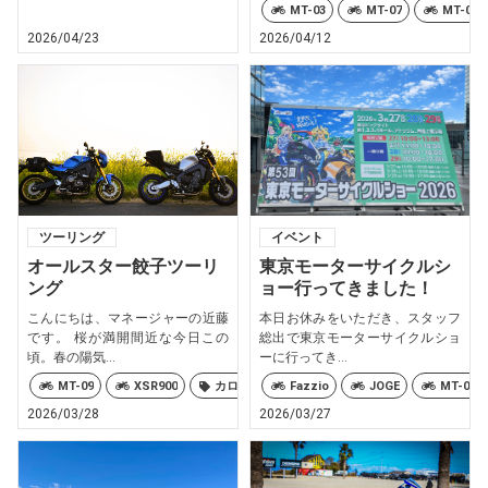
MT-03
MT-07
MT-09
2026/04/23
2026/04/12
ツーリング
イベント
オールスター餃子ツーリ
東京モーターサイクルシ
ング
ョー行ってきました！
こんにちは、マネージャーの近藤
本日お休みをいただき、スタッフ
です。 桜が満開間近な今日この
総出で東京モーターサイクルショ
頃。春の陽気...
ーに行ってき...
MT-09
XSR900
カロリーズ
Fazzio
JOGE
MT-03
2026/03/28
2026/03/27