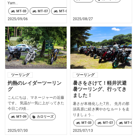
Yam...
MT-03
MT-07
MT-09
TRACER9 GT+ Y-AMT
XSR12
2025/09/06
2025/08/27
ツーリング
ツーリング
灼熱のレイダーツーリン
暑さをさけて！軽井沢避
グ
暑ツーリング、行ってき
ました！
こんにちは、マネージャーの近藤
です。 気温が一気に上がってきた
暑さが本格化した7月。 先月の那
今日この頃...
須高原に続き爽やかなルートを走
りましょう...
MT-09
カロリーズ
MT-03
MT-07
MT-07 
2025/07/30
2025/07/13