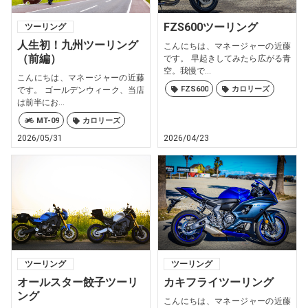
FZS600ツーリング
ツーリング
人生初！九州ツーリング
こんにちは、マネージャーの近藤
（前編）
です。 早起きしてみたら広がる青
空。我慢で...
こんにちは、マネージャーの近藤
FZS600
カロリーズ
です。 ゴールデンウィーク、当店
は前半にお...
MT-09
カロリーズ
2026/05/31
2026/04/23
ツーリング
ツーリング
オールスター餃子ツーリ
カキフライツーリング
ング
こんにちは、マネージャーの近藤