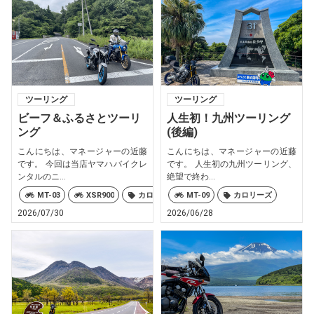
ツーリング
ツーリング
ビーフ＆ふるさとツーリ
人生初！九州ツーリング
ング
(後編)
こんにちは、マネージャーの近藤
こんにちは、マネージャーの近藤
です。 今回は当店ヤマハバイクレ
です。 人生初の九州ツーリング、
ンタルのニ...
絶望で終わ...
MT-03
XSR900
カロリーズ
MT-09
カロリーズ
2026/07/30
2026/06/28