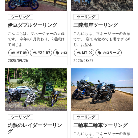
ツーリング
ツーリング
伊豆ダブルツーリング
三陸海岸ツーリング
こんにちは、マネージャーの近藤
こんにちは、マネージャーの近藤
です。 今年の1月終わり、2週続け
です。 寝ても覚めても暑すぎる8
て同じよ...
月。お盆休...
MT-09
YZF-R7
カロリーズ
MT-09
カロリーズ
2025/09/26
2025/08/27
ツーリング
ツーリング
灼熱のレイダーツーリン
三輪車二輪車ツーリング
グ
こんにちは、マネージャーの近藤