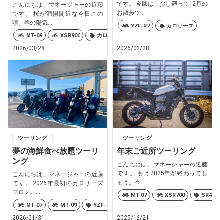
です。 今回は、少し遡って12月の
こんにちは、マネージャーの近藤
お散歩ツ...
です。 桜が満開間近な今日この
頃。春の陽気...
YZF-R7
カロリーズ
MT-09
XSR900
カロリーズ
2026/03/28
2026/02/28
ツーリング
ツーリング
夢の海鮮食べ放題ツーリ
年末ご近所ツーリング
ング
こんちには、マネージャーの近藤
です。 もう2025年が終わってし
こんにちは、マネージャーの近藤
まう。今...
です。 2026年最初のカロリーズ
ブログ。...
MT-07
XSR700
SR400
MT-07
MT-09
YZF-R6
カロリーズ
2026/01/31
2025/12/21