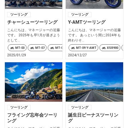
ツーリング
ツーリング
チャーシューツーリング
Y-AMTツーリング
こんにちは、マネージャーの近藤
こんにちは、マネージャーの近藤
です。 2025年も早1月が過ぎよう
です。 あっという間に2024年も
として...
終わりそ...
MT-03
MT-07
MT-09
YZF-R7
MT-09 Y-AMT
カロリーズ
XSR900
2025/01/29
2024/12/27
ツーリング
ツーリング
フライング忘年会ツーリ
誕生日ビーナスツーリン
ング
グ