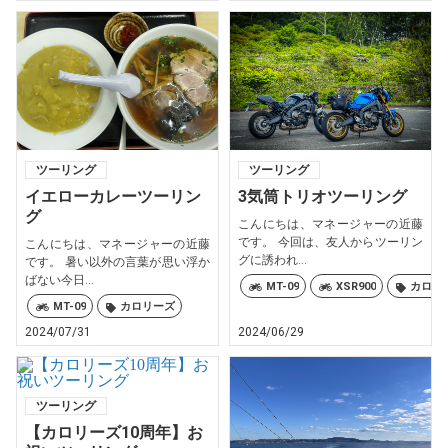
ツーリング
ツーリング
イエローカレーツーリン
3気筒トリオツーリング
グ
こんにちは、マネージャーの近藤
です。 今回は、友人からツーリン
こんにちは、マネージャーの近藤
グに誘われ...
です。 暑い以外の言葉が思い浮か
ばない今日...
MT-09
XSR900
カロリ
MT-09
カロリーズ
2024/07/31
2024/06/29
ツーリング
【カロリーズ10周年】お