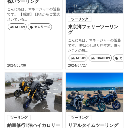
祝いツーリング
こんにちは、マネージャーの近藤
です。 【感謝】 日頃からご愛読
ツーリング
頂いている...
東京湾フェリーツーリン
MT-09
カロリーズ
グ
こんにちは、マネージャーの近藤
です。 時は少し遡り昨年末。乗っ
たことの無...
MT-09
TRACER9
カロ
2024/05/30
2024/04/27
ツーリング
ツーリング
納車修行1泊ハイカロリー
リアルタイムツーリング