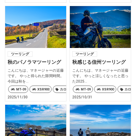
ツーリング
ツーリング
秋のパノラマツーリング
秋感じる信州ツーリング
こんにちは、マネージャーの近藤
こんにちは、マネージャーの近藤
です。 やっと得られた隙間時間。
です。 やっと涼しくなったと思っ
今回は秋を...
た2025...
MT-09
XSR900
カロリーズ
MT-09
XSR900
カロリ
2025/11/30
2025/10/31