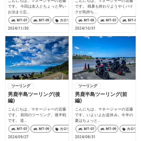
こんにちは、マネージャーの近藤
こんにちは、マネージャーの近藤
です。 今回は友人とちょっと早い
です。 残暑も終わりようやくバイ
お泊まり忘...
クが気持ち...
MT-07
MT-09
カロリーズ
MT-03
MT-07
MT-09
2024/11/30
2024/10/31
ツーリング
ツーリング
男鹿半島ツーリング(後
男鹿半島ツーリング(前
編)
編)
こんにちは、マネージャーの近藤
こんにちは、マネージャーの近藤
です。 前回のツーリング、後半戦
です。いよいよお盆休み。今年の
です。 道...
夏はちょっと...
MT-07
MT-09
カロリーズ
MT-07
MT-09
カロリー
2024/09/27
2024/08/31