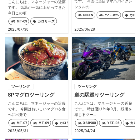
です。 今回は当店ヤマハバイクレ
こんにちは、マネージャーの近藤
ンタルのニ...
です。 気温が一気に上がってきた
今日この頃...
NIKEN
YZF-R25
カロリ
MT-09
カロリーズ
2025/07/30
2025/06/28
ツーリング
ツーリング
SPマグロツーリング
道の駅巡りツーリング
こんにちは、マネージャーの近藤
こんにちは、マネージャーの近藤
です。 今回はおいしいマグロを食
です。 時は遡り昨年9月、残暑を
べに出発で...
感じるツー...
MT-07
MT-09
カロリーズ
XSR900
YZF-R3
カロ
2025/05/31
2025/04/24