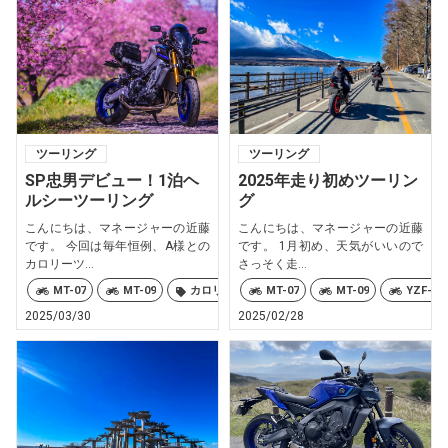
ツーリング
ツーリング
SP忠男デビュー！1泊ヘ
2025年走り初めツーリン
ルシーツーリング
グ
こんにちは、マネージャーの近藤
こんにちは、マネージャーの近藤
です。 今回は毎年恒例、A様との
です。 1月初め、天気がいいので
カロリーツ...
さっそく走...
MT-07
MT-09
カロリーズ
MT-07
MT-09
YZF-R7
2025/03/30
2025/02/28